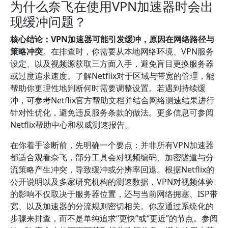
为什么奈飞在使用VPN加速器时会出
现缓冲问题？
核心结论：VPN加速器可能引发缓冲，原因在网络路径与
策略冲突
。在排查时，你需要从本地网络环境、VPN服务
设定、以及视频源获取三方面入手，避免盲目更换服务器
或过度追求速度。了解Netflix对于区域与带宽的管理，能
帮助你更理性地判断何时需要调整设置。若遇到持续缓
冲，可参考Netflix官方帮助文档并结合网络测速结果进行
针对性优化，避免违反服务条款的做法。更多信息可参阅
Netflix帮助中心和权威测速报告。
在你着手诊断前，先明确一个要点：并非所有VPN加速器
都适合观看奈飞，部分工具会对视频编码、加密隧道与分
流策略产生冲突，导致缓冲或分辨率回退。根据Netflix的
公开说明以及多家研究机构的测速数据，VPN对视频体验
的影响不仅取决于服务器位置，还与当前网络拥塞、ISP带
宽、以及加速器的分流规则密切相关。你应通过系统化的
步骤来排查，而不是单纯追求“更快”或“更近”的节点。参阅